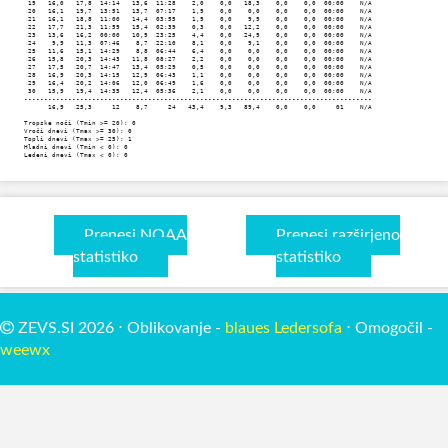
 19   16,0   17,8  14:14   13,6  11:28    2,0    0,0   18,3    0,0    0,0  00:00    N/A

 20   16,1   19,7  13:51   13,7  07:17    1,9    0,0    0,0    0,0    0,0  00:00    N/A

 21   16,1   18,8  11:00   14,4  03:55    1,9    0,0    9,9    0,0    0,0  00:00    N/A

 22   17,7   21,3  11:59   15,4  02:39    0,3    0,0   12,2    0,0    0,0  00:00    N/A

 23   13,6   16,2  00:00   10,9  23:25    4,4    0,0   24,9    0,0    0,0  00:00    N/A

 24    9,9   11,3  07:46    8,7  22:10    8,1    0,0    9,1    0,0    0,0  00:00    N/A

 25   11,6   15,1  14:29    8,8  06:44    6,4    0,0    0,0    0,0    0,0  00:00    N/A

 26   15,8   20,3  14:43   11,8  08:27    2,2    0,0    0,0    0,0    0,0  00:00    N/A

 27   17,5   20,7  14:47   13,4  05:29    0,5    0,0    0,0    0,0    0,0  00:00    N/A

 28   16,9   20,3  14:15   12,9  06:43    1,1    0,0    0,0    0,0    0,0  00:00    N/A

 29   16,4   20,2  14:06   12,0  06:49    1,6    0,0    0,0    0,0    0,0  00:00    N/A

 30   15,9   19,4  14:35   12,4  05:36    2,1    0,0    0,0    0,0    0,0  00:00    N/A

---------------------------------------------------------------------------------------

      16,9   25,3     12    8,7     24   43,4    9,3   89,4    0,0    0,0     01    N/A

Tropske noči (Tmin >= 20): 0

Vroči dnevi (Tmax >= 30): 0

Topli dnevi (Tmax >= 25): 1

Hladni dnevi (Tmin < 0): 0

Ledeni dnevi (Tmax < 0): 0
Prenesi NOAA
Prenesi razširjeno
statistiko
statistiko
ZEVS.SI 2026 ⋅ Oblikovanje -
blaues Ledersofa
⋅ Omogočil -
weewx