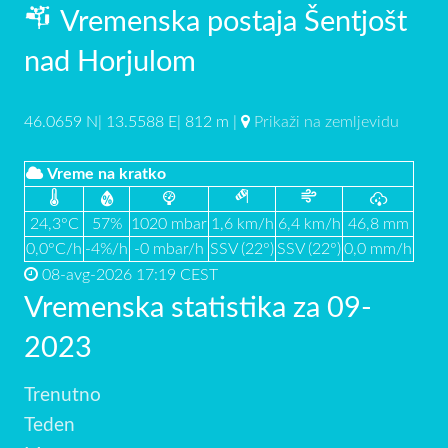
Vremenska postaja Šentjošt
nad Horjulom
46.0659 N| 13.5588 E| 812 m |
Prikaži na zemljevidu
Vreme na kratko
24,3°C
57%
1020 mbar
1,6 km/h
6,4 km/h
46,8 mm
0,0°C/h
-4%/h
-0 mbar/h
SSV (22°)
SSV (22°)
0,0 mm/h
08-avg-2026 17:19 CEST
Vremenska statistika za 09-
2023
Trenutno
Teden