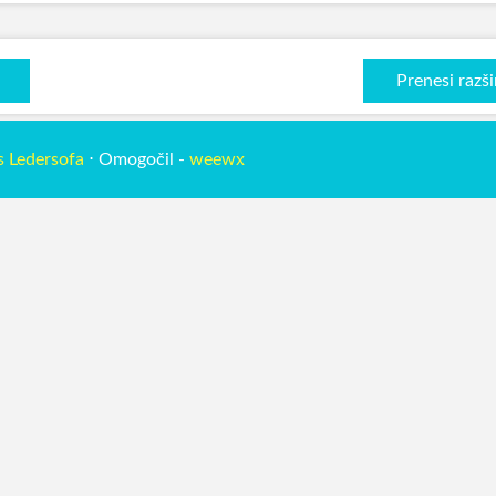
Prenesi razši
s Ledersofa
⋅ Omogočil -
weewx