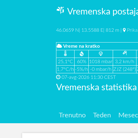
Vremenska postaja
46.0659 N| 13.5588 E| 812 m |
Prika
Vreme na kratko
25,1°C
60%
1018 mbar
3,2 km/h
1,7°C/h
-5%/h
-0 mbar/h
ZJZ (248°)
07-avg-2026 11:30 CEST
Vremenska statistik
Trenutno
Teden
Mese