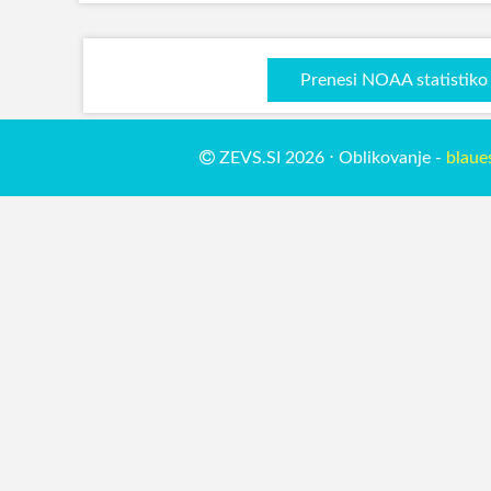
Prenesi NOAA statistiko
ZEVS.SI 2026 ⋅ Oblikovanje -
blaue