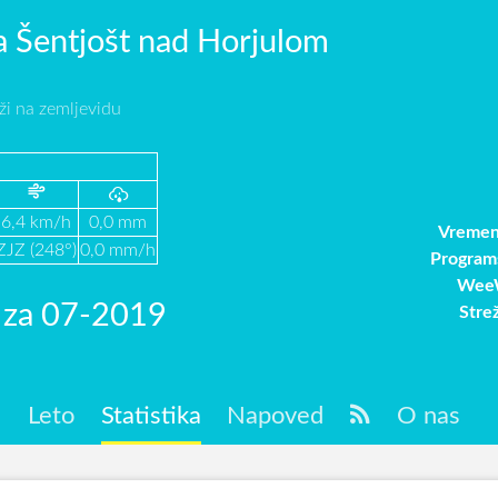
 Šentjošt nad Horjulom
ži na zemljevidu
6,4 km/h
0,0 mm
Vremen
ZJZ (248°)
0,0 mm/h
Program
WeeW
a za 07-2019
Stre
c
Leto
Statistika
Napoved
O nas