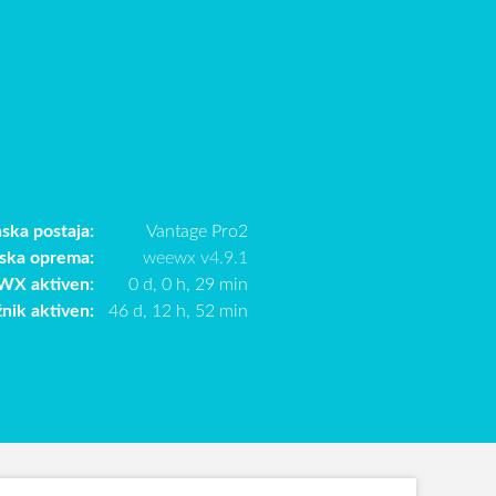
ska postaja:
Vantage Pro2
ska oprema:
weewx v4.9.1
X aktiven:
0 d, 0 h, 29 min
žnik aktiven:
46 d, 12 h, 52 min