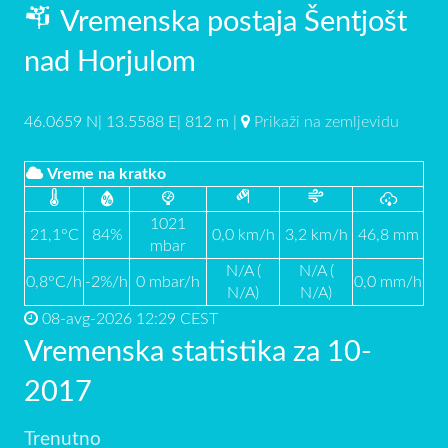
Vremenska postaja Šentjošt
nad Horjulom
46.0659 N| 13.5588 E| 812 m |
Prikaži na zemljevidu
Vreme na kratko
1021
21,1°C
84%
0,0 km/h
3,2 km/h
46,8 mm
mbar
N/A (
N/A (
0,8°C/h
-2%/h
0 mbar/h
0,0 mm/h
N/A)
N/A)
08-avg-2026 12:29 CEST
Vremenska statistika za 10-
2017
Trenutno