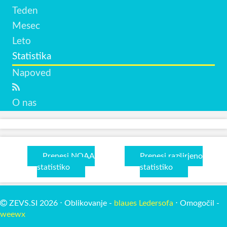
Teden
Mesec
Leto
Statistika
Napoved
O nas
Prenesi NOAA
Prenesi razširjeno
statistiko
statistiko
ZEVS.SI 2026 ⋅ Oblikovanje -
blaues Ledersofa
⋅ Omogočil -
weewx