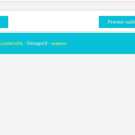
Prenesi razši
s Ledersofa
⋅ Omogočil -
weewx