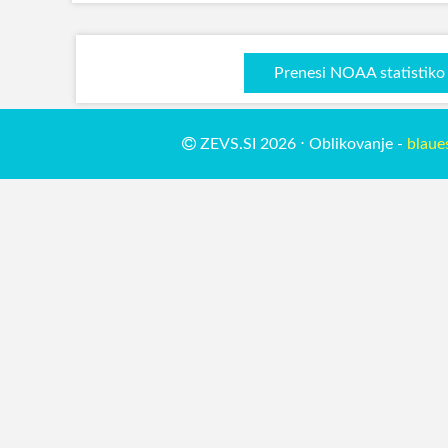
Prenesi NOAA statistiko
ZEVS.SI 2026 ⋅ Oblikovanje -
blaue