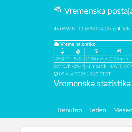
Vremenska postaja
46.0659 N| 13.5588 E| 812 m |
Prika
Vreme na kratko
25,9°C
54%
1020 mbar
0,0 km/h
0,9°C/h
-2%/h
-1 mbar/h
N/A ( N/A)
09-avg-2026 13:23 CEST
Vremenska statistik
Trenutno
Teden
Mese