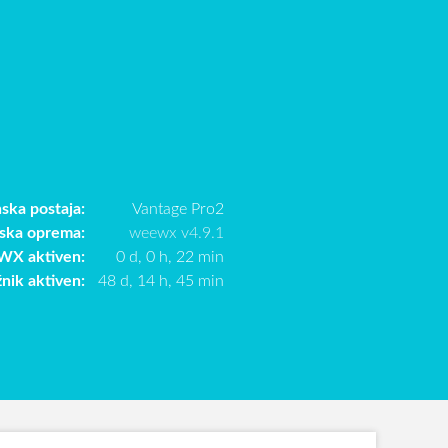
ska postaja:
Vantage Pro2
ska oprema:
weewx v4.9.1
X aktiven:
0 d, 0 h, 22 min
žnik aktiven:
48 d, 14 h, 45 min