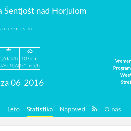
 Šentjošt nad Horjulom
ži na zemljevidu
1,6 km/h
0,0 mm
Vremen
N/A ( N/A)
0,0 mm/h
Program
WeeW
a za 06-2016
Stre
c
Leto
Statistika
Napoved
O nas