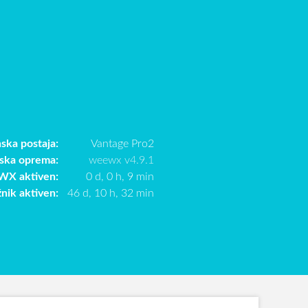
ska postaja:
Vantage Pro2
ska oprema:
weewx v4.9.1
X aktiven:
0 d, 0 h, 9 min
žnik aktiven:
46 d, 10 h, 32 min