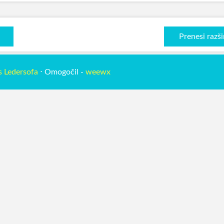
Prenesi razši
s Ledersofa
⋅ Omogočil -
weewx