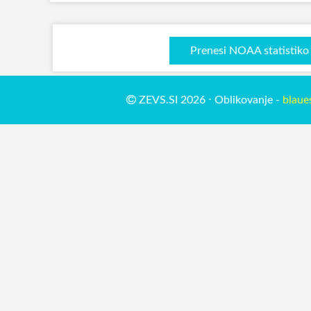
Prenesi NOAA statistiko
ZEVS.SI 2026 ⋅ Oblikovanje -
blaue