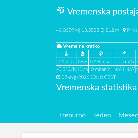
Vremenska postaja
46.0659 N| 13.5588 E| 812 m |
Prika
Vreme na kratko
21,2°C
68%
1018 mbar
0,0 km/h
-0,3°C/h
4%/h
0 mbar/h
N/A ( N/A)
07-avg-2026 09:10 CEST
Vremenska statistik
Trenutno
Teden
Mese