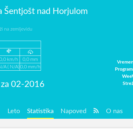
 Šentjošt nad Horjulom
ži na zemljevidu
0,0 km/h
0,0 mm
Vremen
N/A ( N/A)
0,0 mm/h
Program
WeeW
a za 02-2016
Stre
c
Leto
Statistika
Napoved
O nas