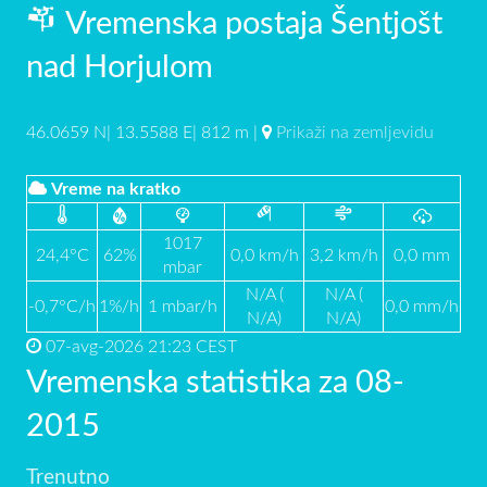
Vremenska postaja Šentjošt
nad Horjulom
46.0659 N| 13.5588 E| 812 m |
Prikaži na zemljevidu
Vreme na kratko
1017
24,4°C
62%
0,0 km/h
3,2 km/h
0,0 mm
mbar
N/A (
N/A (
-0,7°C/h
1%/h
1 mbar/h
0,0 mm/h
N/A)
N/A)
07-avg-2026 21:23 CEST
Vremenska statistika za 08-
2015
Trenutno