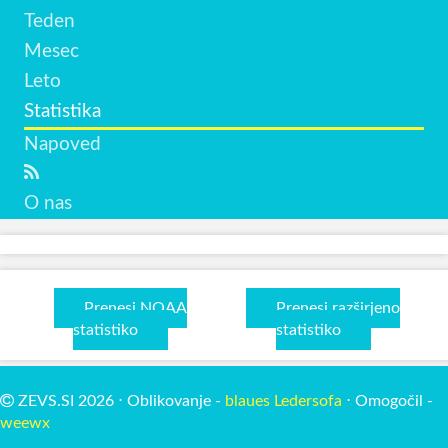
Teden
Mesec
Leto
Statistika
Napoved
O nas
Prenesi NOAA
Prenesi razširjeno
statistiko
statistiko
ZEVS.SI 2026 ⋅ Oblikovanje -
blaues Ledersofa
⋅ Omogočil -
weewx